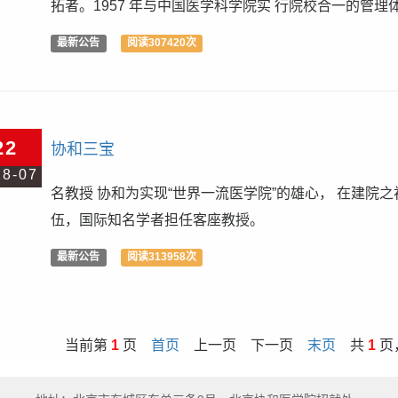
拓者。1957 年与中国医学科学院实 行院校合一的管理
最新公告
阅读307420次
22
协和三宝
18-07
名教授 协和为实现“世界一流医学院”的雄心， 在建院
伍，国际知名学者担任客座教授。
最新公告
阅读313958次
当前第
1
页
首页
上一页 下一页
末页
共
1
页