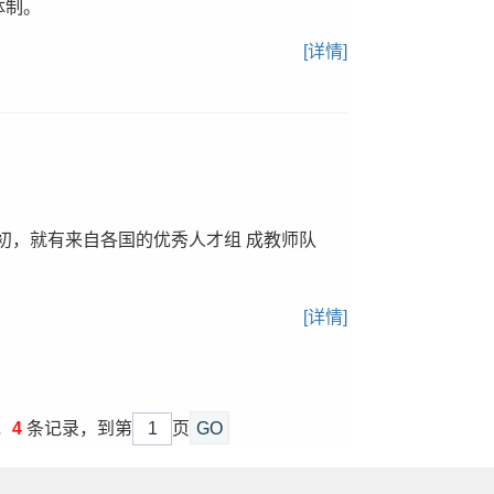
体制。
[详情]
之初，就有来自各国的优秀人才组 成教师队
[详情]
，
4
条记录，到第
页