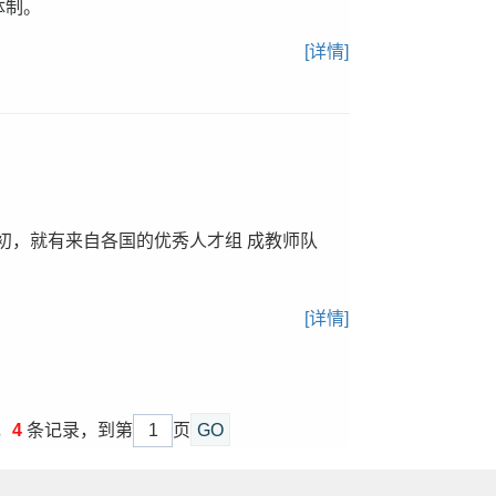
体制。
[详情]
之初，就有来自各国的优秀人才组 成教师队
[详情]
，
4
条记录，到第
页