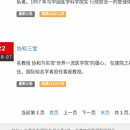
拓者。1957 年与中国医学科学院实 行院校合一的管理
最新公告
阅读305811次
22
协和三宝
18-07
名教授 协和为实现“世界一流医学院”的雄心， 在建院
伍，国际知名学者担任客座教授。
最新公告
阅读312357次
当前第
1
页
首页
上一页 下一页
末页
共
1
页